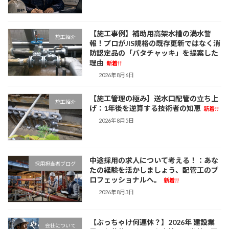
【施工事例】補助用高架水槽の満水警
施工紹介
報！プロがJIS規格の既存更新ではなく消
防認定品の「バタチャッキ」を提案した
理由
新着!!
2026年8月6日
【施工管理の極み】送水口配管の立ち上
施工紹介
げ：1年後を逆算する技術者の知恵
新着!!
2026年8月5日
中途採用の求人について考える！：あな
採用担当者ブログ
たの経験を活かしましょう、配管工のプ
ロフェッショナルへ。
新着!!
2026年8月3日
【ぶっちゃけ何連休？】2026年 建設業
会社について