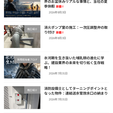
界のお盆休みリアルな事情と、当社の夏
季休暇
新着!!
2026年8月3日
消火ポンプ室の施工：一次圧調整弁の取
施工紹介
り付け
新着!!
2026年8月3日
氷河期を生き抜いた哺乳類の進化に学
採用担当者ブログ
ぶ。建設業界の未来を切り拓く生存戦
略！
2026年7月31日
消防設備士としてターニングポイントと
施工紹介
なった物件：連結送水管放水口の納まり
2026年7月31日