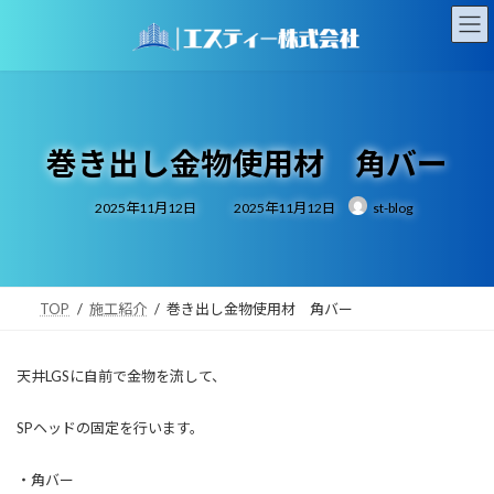
コ
ナ
ン
ビ
テ
ゲ
ン
ー
ツ
シ
へ
ョ
ス
ン
巻き出し金物使用材 角バー
キ
に
ッ
移
最
2025年11月12日
2025年11月12日
st-blog
プ
動
終
更
新
日
時
:
TOP
施工紹介
巻き出し金物使用材 角バー
天井LGSに自前で金物を流して、
SPヘッドの固定を行います。
・角バー