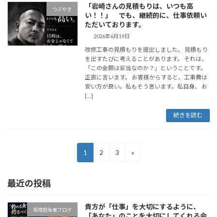
「岩崎さんの見積もりは、いつも高
つぶやき
い！！」 でも、継続的に、仕事依頼い
ただいております。
2026年6月19日
改修工事の見積もりを提出しました。 見積もり
を出すたびに考えることがあります。 それは、
「この金額は妥当なのか？」ということです。
正直に言います。 お客様からすると、工事費は
安い方が良い。私もそう思います。私自身、 お
[…]
続きを読む
投
固
固
固
1
2
3
»
稿
定
定
定
の
ペ
ペ
ペ
ペ
最近の投稿
ー
ー
ー
ー
ジ
ジ
ジ
ジ
貴方が「仕事」を大切にするように、
送
採用担当者ブログ
「あなた」のことを大切にしてくれる会