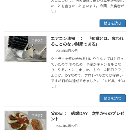
火災について、 防災設備に携わる立場から感じ
たことを書きたいと思います。 今回、負傷者が
[…]
続きを読む
エアコン清掃 ： 「知識とは、奪われ
つぶやき
ることのない財産である」
2026年6月22日
クーラーを使い始める前にやらなくてはと思っ
ていたので 雨のため 予定がキャンセルとな
り やることにしました。 もう ４回目？でし
ょうか。 DIYなので、プロレベルまでは程遠い
ですが 目的は達成できました。 「カビ臭 ゼロ
[…]
続きを読む
父の日： 感謝DAY 次男からのプレゼ
つぶやき
ント
2026年6月22日