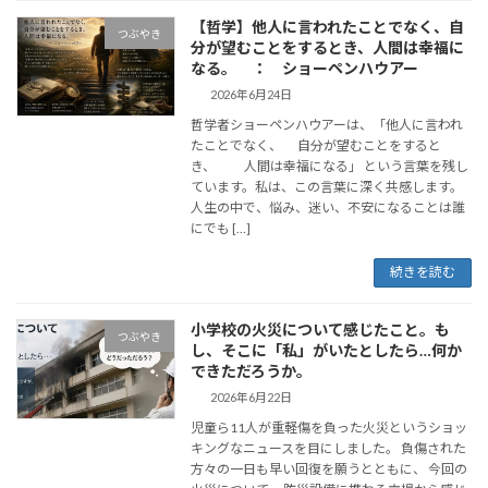
【哲学】他人に言われたことでなく、自
つぶやき
分が望むことをするとき、人間は幸福に
なる。 ： ショーペンハウアー
2026年6月24日
哲学者ショーペンハウアーは、「他人に言われ
たことでなく、 自分が望むことをすると
き、 人間は幸福になる」 という言葉を残し
ています。私は、この言葉に深く共感します。
人生の中で、悩み、迷い、不安になることは誰
にでも […]
続きを読む
小学校の火災について感じたこと。も
つぶやき
し、そこに「私」がいたとしたら…何か
できただろうか。
2026年6月22日
児童ら11人が重軽傷を負った火災というショッ
キングなニュースを目にしました。 負傷された
方々の一日も早い回復を願うとともに、 今回の