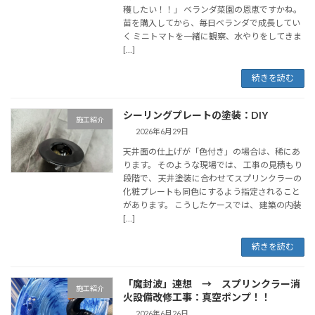
穫したい！！」 ベランダ菜園の恩恵ですかね。
苗を購入してから、毎日ベランダで成長してい
く ミニトマトを一緒に観察、水やりをしてきま
[…]
続きを読む
シーリングプレートの塗装：DIY
施工紹介
2026年6月29日
天井面の仕上げが「色付き」の場合は、稀にあ
ります。 そのような現場では、 工事の見積もり
段階で、 天井塗装に合わせてスプリンクラーの
化粧プレートも同色にするよう指定されること
があります。 こうしたケースでは、 建築の内装
[…]
続きを読む
「魔封波」連想 → スプリンクラー消
施工紹介
火設備改修工事：真空ポンプ！！
2026年6月26日