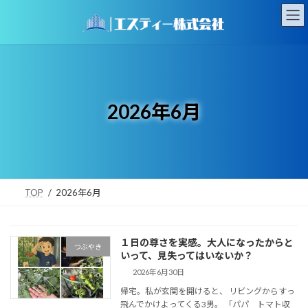
コ
ナ
ン
ビ
テ
ゲ
ン
ー
ツ
シ
へ
ョ
ス
ン
キ
に
2026年6月
ッ
移
プ
動
TOP
2026年6月
１日の尊さを実感。大人になったからと
つぶやき
いって、見失ってはいないか？
2026年6月30日
帰宅。私が玄関を開けると、 リビングからすっ
飛んでかけよってくる3男。 「パパ トマト収