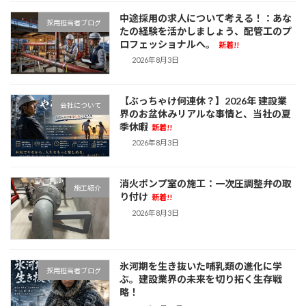
中途採用の求人について考える！：あな
採用担当者ブログ
たの経験を活かしましょう、配管工のプ
ロフェッショナルへ。
新着!!
2026年8月3日
【ぶっちゃけ何連休？】2026年 建設業
会社について
界のお盆休みリアルな事情と、当社の夏
季休暇
新着!!
2026年8月3日
消火ポンプ室の施工：一次圧調整弁の取
施工紹介
り付け
新着!!
2026年8月3日
氷河期を生き抜いた哺乳類の進化に学
採用担当者ブログ
ぶ。建設業界の未来を切り拓く生存戦
略！