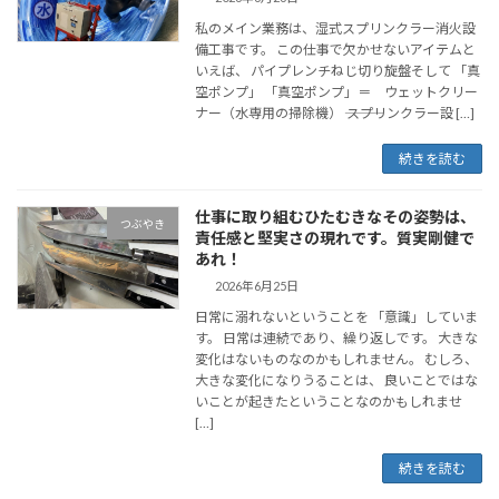
私のメイン業務は、湿式スプリンクラー消火設
備工事です。 この仕事で欠かせないアイテムと
いえば、 パイプレンチねじ切り旋盤そして 「真
空ポンプ」 「真空ポンプ」＝ ウェットクリー
ナー（水専用の掃除機） ⸻ スプリンクラー設 […]
続きを読む
仕事に取り組むひたむきなその姿勢は、
つぶやき
責任感と堅実さの現れです。質実剛健で
あれ！
2026年6月25日
日常に溺れないということを 「意識」していま
す。 日常は連続であり、繰り返しです。 大きな
変化はないものなのかもしれません。 むしろ、
大きな変化になりうることは、 良いことではな
いことが起きたということなのかもしれませ
[…]
続きを読む