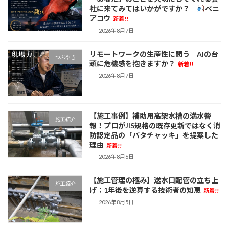
り
社に来てみてはいかがですか？
べニ
アコウ
新着!!
2026年8月7日
リモートワークの生産性に問う AIの台
つぶやき
頭に危機感を抱きますか？
新着!!
2026年8月7日
【施工事例】補助用高架水槽の満水警
施工紹介
報！プロがJIS規格の既存更新ではなく消
防認定品の「バタチャッキ」を提案した
理由
新着!!
2026年8月6日
【施工管理の極み】送水口配管の立ち上
施工紹介
げ：1年後を逆算する技術者の知恵
新着!!
2026年8月5日