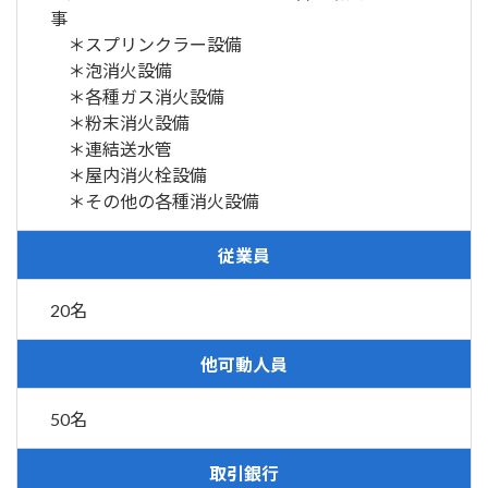
事
＊スプリンクラー設備
＊泡消火設備
＊各種ガス消火設備
＊粉末消火設備
＊連結送水管
＊屋内消火栓設備
＊その他の各種消火設備
従業員
20名
他可動人員
50名
取引銀行