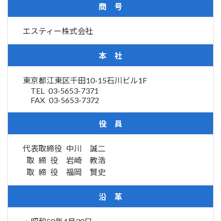
商 号
エスティー株式会社
本 社
東京都江東区千田10-15石川ビル1F
TEL 03-5653-7371
FAX 03-5653-7372
役 員
代表取締役 中川 誠二
取 締 役 岩崎 教浩
取 締 役 福岡 賢史
沿 革