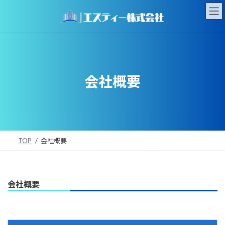
コ
ナ
ン
ビ
テ
ゲ
ン
ー
ツ
シ
へ
ョ
ス
ン
キ
に
会社概要
ッ
移
プ
動
TOP
会社概要
会社概要