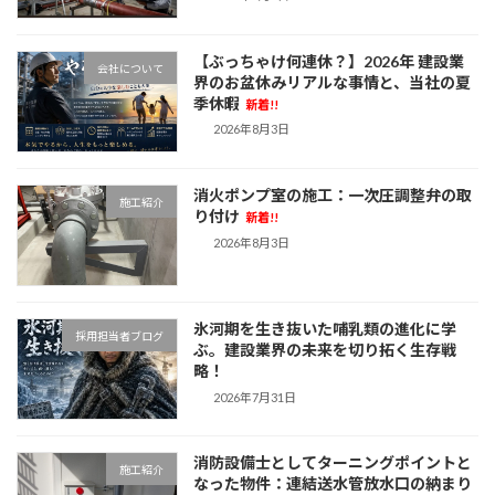
【ぶっちゃけ何連休？】2026年 建設業
会社について
界のお盆休みリアルな事情と、当社の夏
季休暇
新着!!
2026年8月3日
消火ポンプ室の施工：一次圧調整弁の取
施工紹介
り付け
新着!!
2026年8月3日
氷河期を生き抜いた哺乳類の進化に学
採用担当者ブログ
ぶ。建設業界の未来を切り拓く生存戦
略！
2026年7月31日
消防設備士としてターニングポイントと
施工紹介
なった物件：連結送水管放水口の納まり