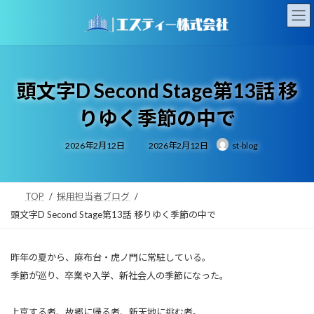
コ
ナ
ン
ビ
テ
ゲ
ン
ー
ツ
シ
へ
ョ
頭文字D Second Stage第13話 移
ス
ン
キ
に
りゆく季節の中で
ッ
移
プ
動
最
2026年2月12日
2026年2月12日
st-blog
終
更
新
日
時
:
TOP
採用担当者ブログ
頭文字D Second Stage第13話 移りゆく季節の中で
昨年の夏から、麻布台・虎ノ門に常駐している。
季節が巡り、卒業や入学、新社会人の季節になった。
上京する者、故郷に帰る者、新天地に挑む者。