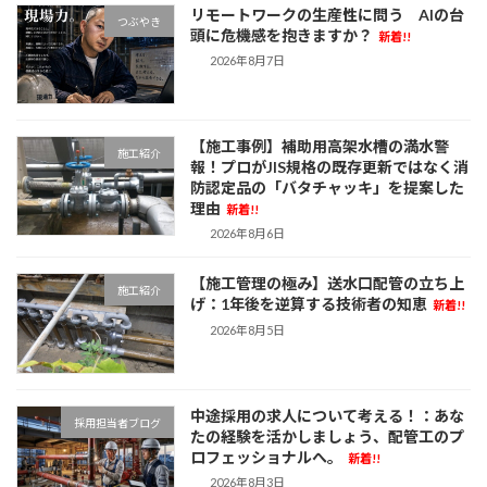
リモートワークの生産性に問う AIの台
つぶやき
頭に危機感を抱きますか？
新着!!
2026年8月7日
【施工事例】補助用高架水槽の満水警
施工紹介
報！プロがJIS規格の既存更新ではなく消
防認定品の「バタチャッキ」を提案した
理由
新着!!
2026年8月6日
【施工管理の極み】送水口配管の立ち上
施工紹介
げ：1年後を逆算する技術者の知恵
新着!!
2026年8月5日
中途採用の求人について考える！：あな
採用担当者ブログ
たの経験を活かしましょう、配管工のプ
ロフェッショナルへ。
新着!!
2026年8月3日