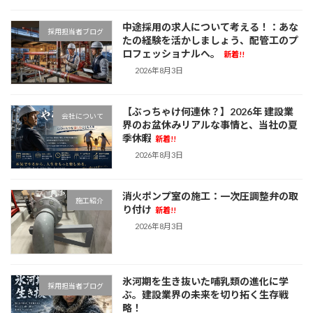
中途採用の求人について考える！：あな
採用担当者ブログ
たの経験を活かしましょう、配管工のプ
ロフェッショナルへ。
新着!!
2026年8月3日
【ぶっちゃけ何連休？】2026年 建設業
会社について
界のお盆休みリアルな事情と、当社の夏
季休暇
新着!!
2026年8月3日
消火ポンプ室の施工：一次圧調整弁の取
施工紹介
り付け
新着!!
2026年8月3日
氷河期を生き抜いた哺乳類の進化に学
採用担当者ブログ
ぶ。建設業界の未来を切り拓く生存戦
略！