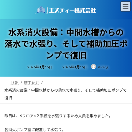
コ
ナ
ン
ビ
テ
ゲ
ン
ー
ツ
シ
水系消火設備：中間水槽からの
へ
ョ
ス
ン
落水で水張り、そして補助加圧ポ
キ
に
ッ
移
ンプで復旧
プ
動
最
2026年1月15日
2026年1月15日
st-blog
終
更
新
日
時
TOP
施工紹介
:
水系消火設備：中間水槽からの落水で水張り、そして補助加圧ポンプで
復旧
昨日は、6フロア×２系統を水張りするため人員を集めました。
各消火ポンプ室に配置して水張り。