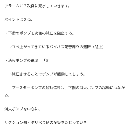
アラーム弁２次側に充水していきます。
ポイントは２つ。
・下階のポンプ１次側の減圧を阻止する。
→立ち上がってきているバイパス配管周りの遮断（閉止）
・消火ポンプの電源 「断」
→減圧させることでポンプが起動してしまう。
ブースターポンプの起動信号は、下階の消火ポンプの起動につなが
る。
消火ポンプを中心に、
サクション側・デリべり側の配管をたどっていき