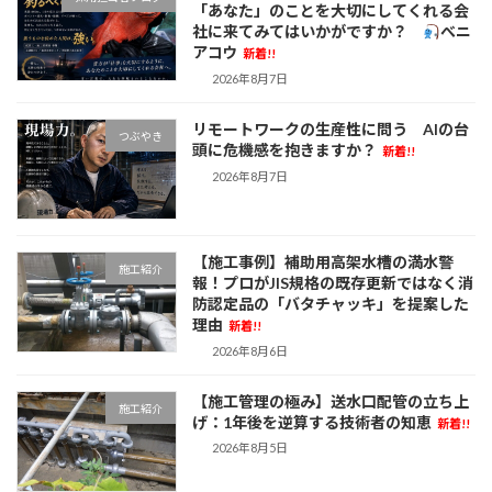
「あなた」のことを大切にしてくれる会
社に来てみてはいかがですか？
べニ
アコウ
新着!!
2026年8月7日
リモートワークの生産性に問う AIの台
つぶやき
頭に危機感を抱きますか？
新着!!
2026年8月7日
【施工事例】補助用高架水槽の満水警
施工紹介
報！プロがJIS規格の既存更新ではなく消
防認定品の「バタチャッキ」を提案した
理由
新着!!
2026年8月6日
【施工管理の極み】送水口配管の立ち上
施工紹介
げ：1年後を逆算する技術者の知恵
新着!!
2026年8月5日