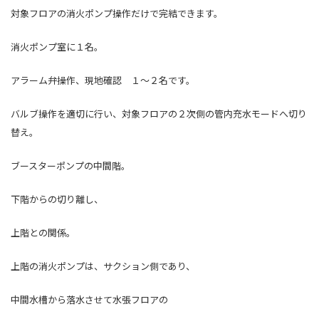
対象フロアの消火ポンプ操作だけで完結できます。
消火ポンプ室に１名。
アラーム弁操作、現地確認 １～２名です。
バルブ操作を適切に行い、対象フロアの２次側の管内充水モードへ切り
替え。
ブースターポンプの中間階。
下階からの切り離し、
上階との関係。
上階の消火ポンプは、サクション側であり、
中間水槽から落水させて水張フロアの