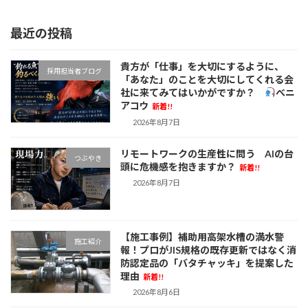
2025年10月24日
最近の投稿
貴方が「仕事」を大切にするように、
採用担当者ブログ
「あなた」のことを大切にしてくれる会
社に来てみてはいかがですか？
べニ
アコウ
新着!!
2026年8月7日
リモートワークの生産性に問う AIの台
つぶやき
頭に危機感を抱きますか？
新着!!
2026年8月7日
【施工事例】補助用高架水槽の満水警
施工紹介
報！プロがJIS規格の既存更新ではなく消
防認定品の「バタチャッキ」を提案した
理由
新着!!
2026年8月6日