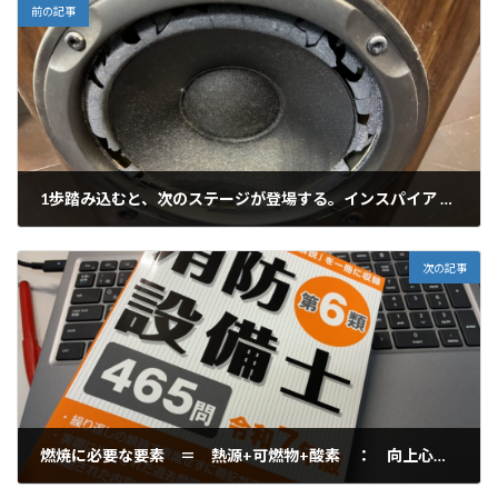
前の記事
1歩踏み込むと、次のステージが登場する。インスパイア ザ ネクスト（Inspire the Next）」は、私の好きな言葉です。 「次なる時代に息吹を与え続ける」という意味。これは、革新的な技術やアイデアを通じて、豊かな社会と人間生活の実現に貢献していくという日立のビジョンを表しています。
2025年10月21日
次の記事
燃焼に必要な要素 ＝ 熱源+可燃物+酸素 ： 向上心・部下のやる気を加速させます。