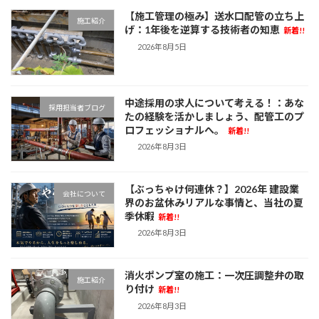
【施工管理の極み】送水口配管の立ち上
施工紹介
げ：1年後を逆算する技術者の知恵
新着!!
2026年8月5日
中途採用の求人について考える！：あな
採用担当者ブログ
たの経験を活かしましょう、配管工のプ
ロフェッショナルへ。
新着!!
2026年8月3日
【ぶっちゃけ何連休？】2026年 建設業
会社について
界のお盆休みリアルな事情と、当社の夏
季休暇
新着!!
2026年8月3日
消火ポンプ室の施工：一次圧調整弁の取
施工紹介
り付け
新着!!
2026年8月3日