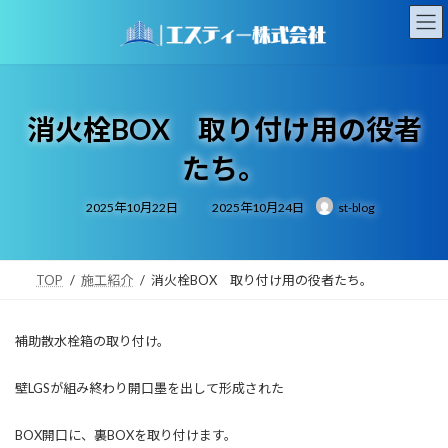
コ
ナ
ン
ビ
テ
ゲ
ン
ー
ツ
シ
へ
ョ
消火栓BOX 取り付け用の役者
ス
ン
キ
に
たち。
ッ
移
プ
動
最
2025年10月22日
2025年10月24日
st-blog
終
更
新
日
時
:
TOP
施工紹介
消火栓BOX 取り付け用の役者たち。
補助散水栓箱の取り付け。
壁LGSが組み終わり開口墨を出して形成された
BOX開口に、裏BOXを取り付けます。