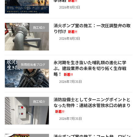
季休暇
新着!!
2026年8月3日
消火ポンプ室の施工：一次圧調整弁の取
施工紹介
り付け
新着!!
2026年8月3日
氷河期を生き抜いた哺乳類の進化に学
採用担当者ブログ
ぶ。建設業界の未来を切り拓く生存戦
略！
新着!!
2026年7月31日
消防設備士としてターニングポイントと
施工紹介
なった物件：連結送水管放水口の納まり
新着!!
2026年7月31日
消火ポンプ室の施工：フート弁 ロビン