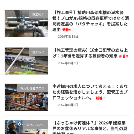
【施工事例】補助用高架水槽の満水警
施工紹介
報！プロがJIS規格の既存更新ではなく消
防認定品の「バタチャッキ」を提案した
理由
新着!!
2026年8月6日
【施工管理の極み】送水口配管の立ち上
施工紹介
げ：1年後を逆算する技術者の知恵
新着!!
2026年8月5日
中途採用の求人について考える！：あな
採用担当者ブログ
たの経験を活かしましょう、配管工のプ
ロフェッショナルへ。
新着!!
2026年8月3日
【ぶっちゃけ何連休？】2026年 建設業
会社について
界のお盆休みリアルな事情と、当社の夏