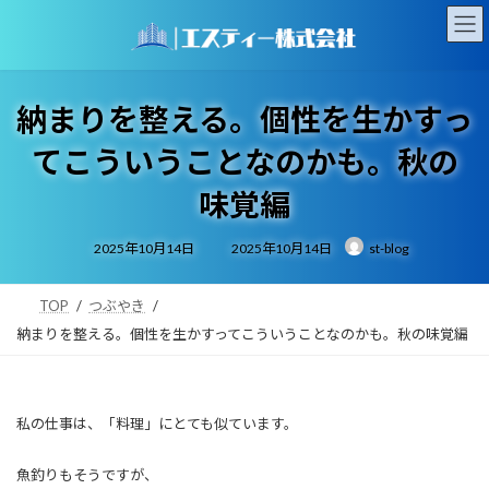
コ
ナ
ン
ビ
テ
ゲ
ン
ー
ツ
シ
納まりを整える。個性を生かすっ
へ
ョ
ス
ン
てこういうことなのかも。秋の
キ
に
ッ
移
味覚編
プ
動
最
2025年10月14日
2025年10月14日
st-blog
終
更
新
日
時
TOP
つぶやき
:
納まりを整える。個性を生かすってこういうことなのかも。秋の味覚編
私の仕事は、「料理」にとても似ています。
魚釣りもそうですが、