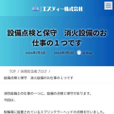
コ
ナ
ン
ビ
テ
ゲ
ン
ー
ツ
シ
へ
ョ
設備点検と保守 消火設備のお
ス
ン
キ
に
仕事の１つです
ッ
移
プ
動
最
2026年7月1日
2026年7月1日
st-blog
終
更
新
日
時
:
TOP
採用担当者ブログ
設備点検と保守 消火設備のお仕事の１つです
消防設備士の仕事の一つに、設備の点検と保守があります。
今回は、
駐輪場に設置されているスプリンクラーヘッドの点検を行いました。