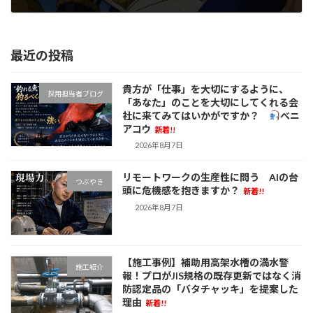
2026年7月2日
最近の投稿
貴方が「仕事」を大切にするように、
採用担当者ブログ
「あなた」のことを大切にしてくれる会
社に来てみてはいかがですか？
べニ
アコウ
新着!!
2026年8月7日
リモートワークの生産性に問う AIの台
つぶやき
頭に危機感を抱きますか？
新着!!
2026年8月7日
【施工事例】補助用高架水槽の満水警
施工紹介
報！プロがJIS規格の既存更新ではなく消
防認定品の「バタチャッキ」を提案した
理由
新着!!