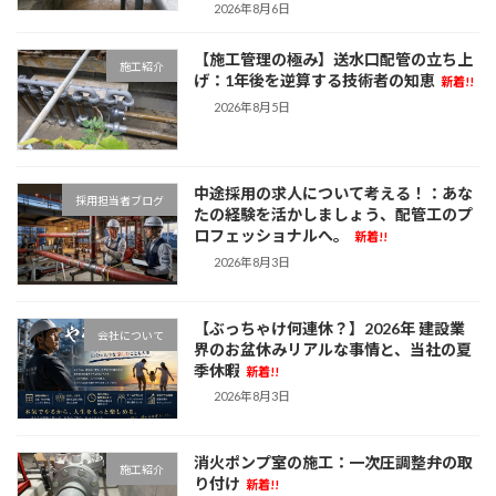
2026年8月6日
【施工管理の極み】送水口配管の立ち上
施工紹介
げ：1年後を逆算する技術者の知恵
新着!!
2026年8月5日
中途採用の求人について考える！：あな
採用担当者ブログ
たの経験を活かしましょう、配管工のプ
ロフェッショナルへ。
新着!!
2026年8月3日
【ぶっちゃけ何連休？】2026年 建設業
会社について
界のお盆休みリアルな事情と、当社の夏
季休暇
新着!!
2026年8月3日
消火ポンプ室の施工：一次圧調整弁の取
施工紹介
り付け
新着!!