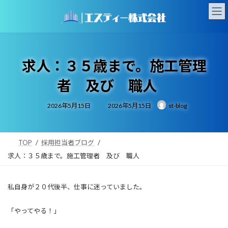
コ
ナ
ン
ビ
テ
ゲ
ン
ー
ツ
シ
へ
ョ
求人：３５歳まで。施工管理
ス
ン
キ
に
者 及び 職人
ッ
移
プ
動
最
2026年5月15日
2026年5月15日
st-blog
終
更
新
日
時
:
TOP
採用担当者ブログ
求人：３５歳まで。施工管理者 及び 職人
私自身が２０代後半、仕事に迷っていました。
「やってやる！」