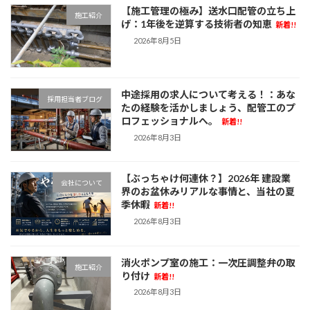
【施工管理の極み】送水口配管の立ち上
施工紹介
げ：1年後を逆算する技術者の知恵
新着!!
2026年8月5日
中途採用の求人について考える！：あな
採用担当者ブログ
たの経験を活かしましょう、配管工のプ
ロフェッショナルへ。
新着!!
2026年8月3日
【ぶっちゃけ何連休？】2026年 建設業
会社について
界のお盆休みリアルな事情と、当社の夏
季休暇
新着!!
2026年8月3日
消火ポンプ室の施工：一次圧調整弁の取
施工紹介
り付け
新着!!
2026年8月3日