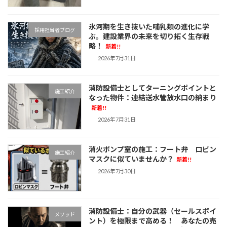
氷河期を生き抜いた哺乳類の進化に学
採用担当者ブログ
ぶ。建設業界の未来を切り拓く生存戦
略！
新着!!
2026年7月31日
消防設備士としてターニングポイントと
施工紹介
なった物件：連結送水管放水口の納まり
新着!!
2026年7月31日
消火ポンプ室の施工：フート弁 ロビン
施工紹介
マスクに似ていませんか？
新着!!
2026年7月30日
消防設備士：自分の武器（セールスポイ
メソッド
ント）を極限まで高める！ あなたの売