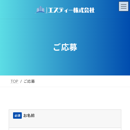
コ
ナ
ン
ビ
テ
ゲ
ン
ー
ツ
シ
へ
ョ
ス
ン
キ
に
ご応募
ッ
移
プ
動
TOP
ご応募
お名前
必須